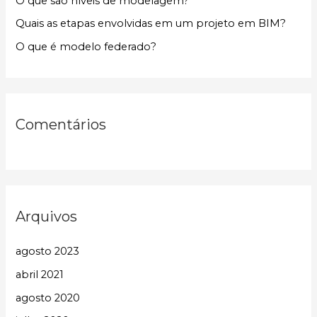
O que são níveis de modelagem?
r
p
Quais as etapas envolvidas em um projeto em BIM?
o
O que é modelo federado?
r
:
Comentários
Arquivos
agosto 2023
abril 2021
agosto 2020