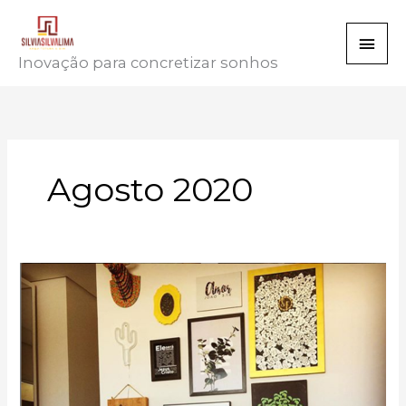
Ir
Men
para
o
Inovação para concretizar sonhos
princ
conteúdo
Agosto 2020
Decorar
com
quadros
–
dicas
para
não