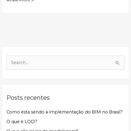
P
e
s
q
Posts recentes
u
i
Como esta sendo a implementação do BIM no Brasil?
s
O que é LOD?
a