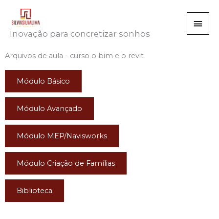
Ir
Men
para
o
Inovação para concretizar sonhos
princ
conteúdo
Arquivos de aula - curso o bim e o revit
Módulo Básico
Módulo Avançado
Módulo MEP/Navisworks
Módulo Criação de Famílias
Biblioteca