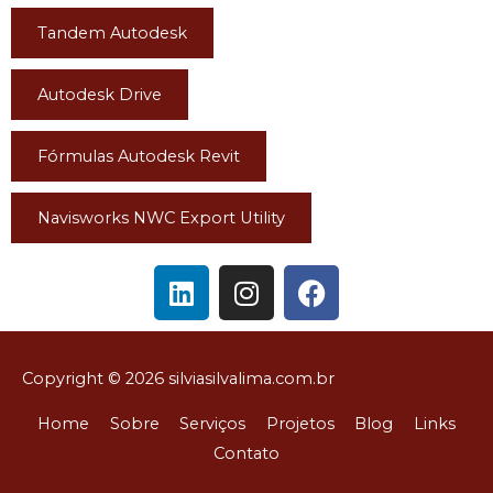
Tandem Autodesk
Autodesk Drive
Fórmulas Autodesk Revit
Navisworks NWC Export Utility
L
I
F
i
n
a
n
s
c
k
t
e
Copyright © 2026
silviasilvalima.com.br
e
a
b
d
g
o
Home
Sobre
Serviços
Projetos
Blog
Links
i
r
o
Contato
n
a
k